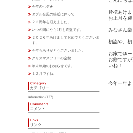
こんにちは
今年の七夕★
皆様あけま
ダブル台風の接近に伴って
お正月を迎
２２周年を迎えました。
みなさん楽
いつの間にやら2月も終盤です。
２０２６年あけましておめでとうございま
初詣や、初
す。
今年もありがとうございました。
お家でゆー
クリスマスツリーの全貌
お餅ですが
いね！！
年末年始のお知らせです。
１２月ですね。
今年一年よ
information
(177)